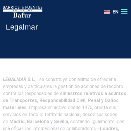
EN
Legalmar
LEGALMAR S.L.,
se constituye con ánimo de ofrecer a
empresas y particulares la gestión de acciones de recobro
contra los responsables de
siniestros relativos a asuntos
de Transportes, Responsabilidad Civil, Penal y Daños
materiales
. Empresa en activo desde 1976, presta sus
servicios en todo el territorio nacional, desde sus sedes
de
Madrid, Barcelona y Sevilla
, contando, igualmente, con
una eficaz red internacional de colaboradores –
Londres,