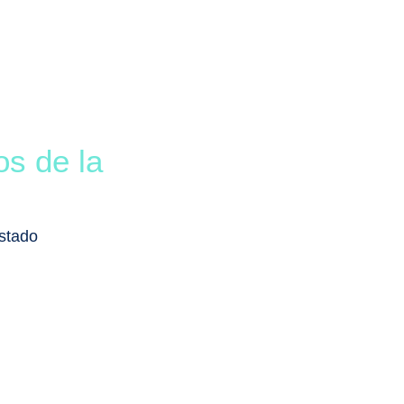
s de la
istado