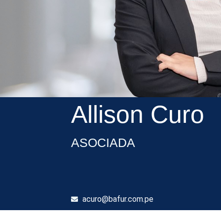
Allison Curo
ASOCIADA
acuro@bafur.com.pe